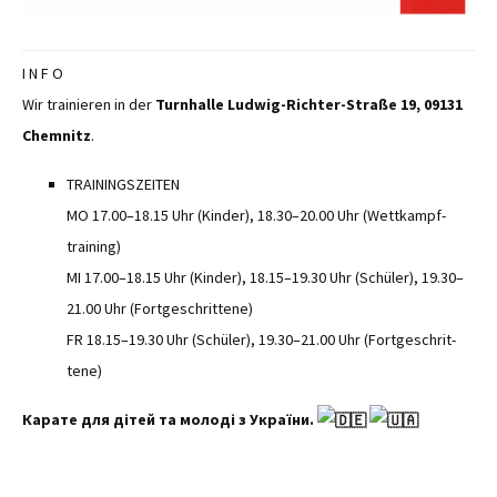
I N F O
Wir trainieren in der
Turn­halle Lud­wig-Richter-Straße 19, 09131
Chem­nitz
.
TRAININGSZEITEN
MO 17.00–18.15 Uhr (Kinder), 18.30–20.00 Uhr (Wet­tkampf­
train­ing)
MI 17.00–18.15 Uhr (Kinder), 18.15–19.30 Uhr (Schüler), 19.30–
21.00 Uhr (Fort­geschrit­tene)
FR 18.15–19.30 Uhr (Schüler), 19.30–21.00 Uhr (Fort­geschrit­
tene)
Карате для дітей та молоді з України.