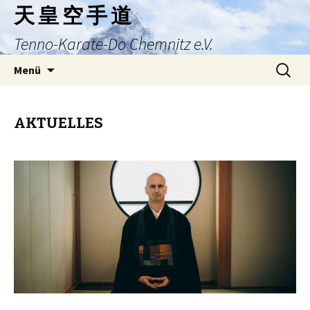
天 皇 空 手 道
Tenno-Karate-Do Chemnitz e.V.
Zum
Suchen
Menü
Inhalt
nach:
springen
AKTUELLES